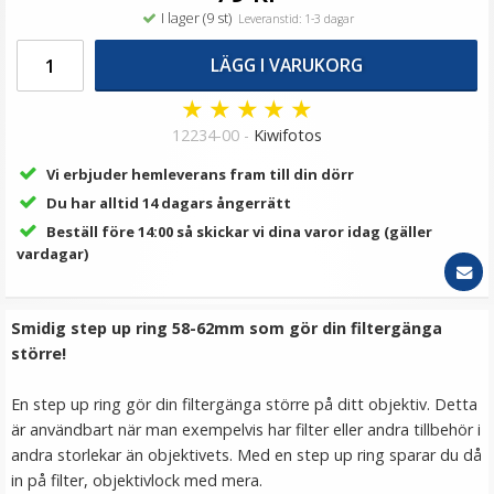
I lager (9 st)
Leveranstid: 1-3 dagar
LÄGG I VARUKORG
★
★
★
★
★
12234-00 -
Kiwifotos
Vi erbjuder hemleverans fram till din dörr
Du har alltid 14 dagars ångerrätt
Beställ före 14:00 så skickar vi dina varor idag (gäller
vardagar)
Smidig step up ring 58-62mm som gör din filtergänga
större!
En step up ring gör din filtergänga större på ditt objektiv. Detta
är användbart när man exempelvis har filter eller andra tillbehör i
andra storlekar än objektivets. Med en step up ring sparar du då
in på filter, objektivlock med mera.