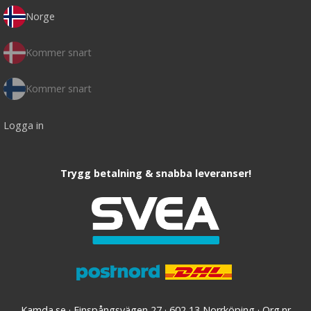
Norge
Kommer snart
Kommer snart
Logga in
Trygg betalning & snabba leveranser!
Kamda.se · Finspångsvägen 27 · 602 13 Norrköping · Org.nr