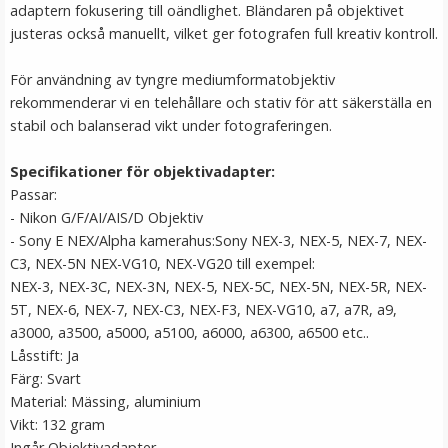
adaptern fokusering till oändlighet. Bländaren på objektivet
justeras också manuellt, vilket ger fotografen full kreativ kontroll.
För användning av tyngre mediumformatobjektiv
rekommenderar vi en telehållare och stativ för att säkerställa en
stabil och balanserad vikt under fotograferingen.
Specifikationer för objektivadapter:
Passar:
- Nikon G/F/AI/AIS/D Objektiv
- Sony E NEX/Alpha kamerahus:Sony NEX-3, NEX-5, NEX-7, NEX-
C3, NEX-5N NEX-VG10, NEX-VG20 till exempel:
NEX-3, NEX-3C, NEX-3N, NEX-5, NEX-5C, NEX-5N, NEX-5R, NEX-
5T, NEX-6, NEX-7, NEX-C3, NEX-F3, NEX-VG10, a7, a7R, a9,
a3000, a3500, a5000, a5100, a6000, a6300, a6500 etc..
Låsstift: Ja
Färg: Svart
Material: Mässing, aluminium
Vikt: 132 gram
Ingår Objektivadapter