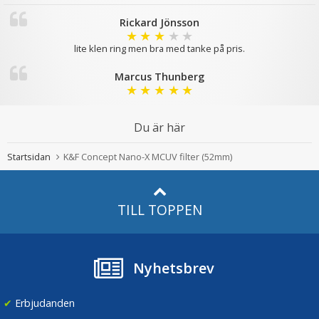
Rickard Jönsson
★
★
★
★
★
lite klen ring men bra med tanke på pris.
Marcus Thunberg
★
★
★
★
★
Du är här
Startsidan
K&F Concept Nano-X MCUV filter (52mm)
TILL TOPPEN
Nyhetsbrev
✔
Erbjudanden