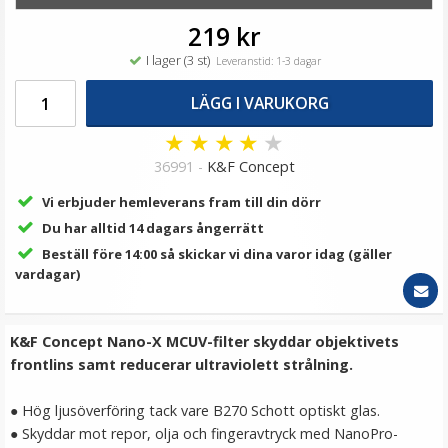
219 kr
I lager (3 st)
Leveranstid: 1-3 dagar
LÄGG I VARUKORG
★
★
★
★
★
36991 -
K&F Concept
Vi erbjuder hemleverans fram till din dörr
Du har alltid 14 dagars ångerrätt
Beställ före 14:00 så skickar vi dina varor idag (gäller
vardagar)
K&F Concept Nano-X MCUV-filter skyddar objektivets
frontlins samt reducerar ultraviolett strålning.
● Hög ljusöverföring tack vare B270 Schott optiskt glas.
● Skyddar mot repor, olja och fingeravtryck med NanoPro-