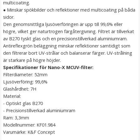
multicoating.
● Minskar spökbilder och reflektioner med multicoating på båda
sidor.
Den genomsnittliga ljusöverföringen är upp till 99,6% eller
högre, vilket ger naturtrogen färgåtergivning. Filtret är tillverkat
av B270 tyskt glas och en precisionstillverkad aluminiumram.
Antireflexgrön beläggning minskar reflektioner samtidigt som
den filtrerar bort UV-strålar och balanserar färger. UV-strålning
är starkare på högre höjder.
Specifikationer för Nano-X MCUV-filter:
Filterdiameter: 52mm
Ljusöverföring: 99,6%
Glashårdhet: 7H
Material:
- Optiskt glas B270
- Precisionstillverkad aluminiumram
Ram: 3,3mm
Modellnummer: KF01.984
Varumärke: K&F Concept