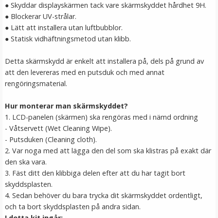
●
Skyddar displayskärmen tack vare skärmskyddet hårdhet 9H.
●
Blockerar UV-strålar.
●
Lätt att installera utan luftbubblor.
● Statisk vidhäftningsmetod utan klibb.
Detta skärmskydd är enkelt att installera på, dels på grund av
att den levereras med en putsduk och med annat
rengöringsmaterial.
Hur monterar man skärmskyddet?
1. LCD-panelen (skärmen) ska rengöras med i nämd ordning
- Våtservett (Wet Cleaning Wipe).
- Putsduken (Cleaning cloth).
2. Var noga med att lägga den del som ska klistras på exakt där
den ska vara.
3. Fäst ditt den klibbiga delen efter att du har tagit bort
skyddsplasten.
4. Sedan behöver du bara trycka dit skärmskyddet ordentligt,
och ta bort skyddsplasten på andra sidan.
I detta kit ingår: