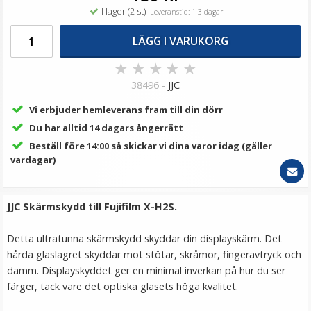
I lager (2 st)
Leveranstid: 1-3 dagar
LÄGG I VARUKORG
★
★
★
★
★
38496 -
JJC
Vi erbjuder hemleverans fram till din dörr
Du har alltid 14 dagars ångerrätt
Beställ före 14:00 så skickar vi dina varor idag (gäller
vardagar)
JJC Skärmskydd till Fujifilm X-H2S.
Detta ultratunna skärmskydd skyddar din displayskärm. Det
hårda glaslagret skyddar mot stötar, skråmor, fingeravtryck och
damm. Displayskyddet ger en minimal inverkan på hur du ser
färger, tack vare det optiska glasets höga kvalitet.