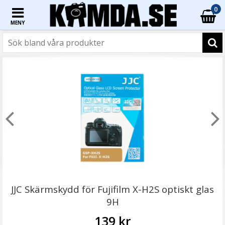
0
MENY
JJC Skärmskydd för Fujifilm X-H2S optiskt glas
9H
139 kr