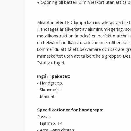
● Öppning till batteri & minneskort utan att ta 
Mikrofon eller LED-lampa kan installeras via blixt
Handtaget är tillverkat av aluminiumlegering, so
metallkonstruktion är också en perfekt matchnin
en bekväm handkänsla tack vare mikrofiberläder
kommer du att få ett bekvämare och säkrare grep
minneskortet utan att ta bort hela greppet. Des
"stativuttaget.
Ingår i paketet:
- Handgrepp.
- Skruvmejsel.
- Manual.
Specifikationer för handgrepp:
Passar:
- Fijifilm X-T4
- Arca Swiss design