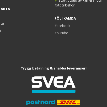
✔
Stort utbud av kamera- och
fototillbehör
FAKTA
FÖLJ KAMDA
sta
Facebook
n
Youtube
Trygg betalning & snabba leveranser!