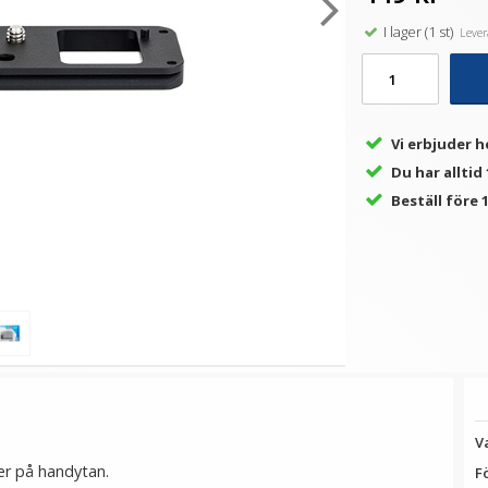
I lager (1 st)
Levera
Vi erbjuder h
Du har alltid
Beställ före 1
V
er på handytan.
F