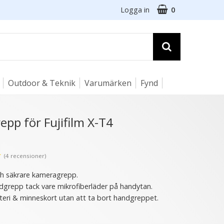
Logga in
0
Outdoor & Teknik
Varumärken
Fynd
epp för Fujifilm X-T4
★
(4 recensioner)
ch säkrare kameragrepp.
grepp tack vare mikrofiberläder på handytan.
tteri & minneskort utan att ta bort handgreppet.