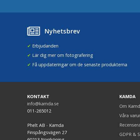
Nyhetsbrev
✔
Erbjudanden
✔
Lär dig mer om fotografering
✔
Få uppdateringar om de senaste produkterna
KONTAKT
KAMDA
info@kamda.se
Om Kamd
011-265012
Våra var
Recenser
Phelt AB - Kamda
Finspångsvägen 27
GDPR & S
60213 Norrköping