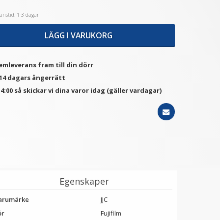
nstid: 1-3 dagar
LÄGG I VARUKORG
emleverans fram till din dörr
 14 dagars ångerrätt
4:00 så skickar vi dina varor idag (gäller vardagar)
Egenskaper
arumärke
JJC
ör
Fujifilm