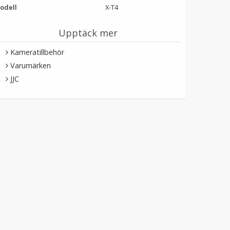
odell
X-T4
Upptäck mer
Kameratillbehör
Varumärken
JJC