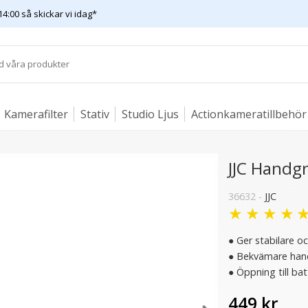
14:00 så skickar vi idag*
Kamerafilter
Stativ
Studio Ljus
Actionkameratillbehör
JJC Handgr
36632 -
JJC
★
★
★
★
● Ger stabilare o
● Bekvämare hand
● Öppning till ba
449 kr