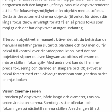
närgränsen och den längsta (infinity). Manuella objektiv tenderar
att ha fler fokuseringsmöjligheter än objektiv med autofokus.
Detta är dessutom ett cinema-objektiv (tillverkat för video) där
långa focus throw är vanligt för att få en så precis fokus som
möjligt och det här objektivet är inget undantag.
Eftersom objektivet är manuellt kräver det att du behärskar de
manuella inställningarna slutartid, bländare och ISO men du får
också full kontroll över din videoproduktion. Med det här
objektivet slipper du även långsam autofokus eftersom du
måste ställa in fokus själv. Med andra ord kan du få en mer
precis fokusering och därmed en skarpare bild. Objektivet är
också försett med ett 12-bladigt membran som ger dina bilder
en mjuk bokeh.
Vision Cinema-serien
Storleken på objektiven, både längd och diameter, i Vision-
serien är nästan samma. Samtidigt sitter bländar- och
fokusringen på nästintill samma ställen. Anledningen till att