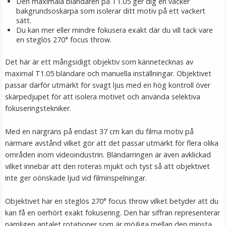
Den maximala bländaren på T1.05 ger dig en vacker
bakgrundsoskärpa som isolerar ditt motiv på ett vackert
sätt.
Du kan mer eller mindre fokusera exakt där du vill tack vare
en steglös 270° focus throw.
Det här är ett mångsidigt objektiv som kännetecknas av
maximal T1.05 bländare och manuella inställningar. Objektivet
passar därför utmärkt för svagt ljus med en hög kontroll över
skärpedjupet för att isolera motivet och använda selektiva
fokuseringstekniker.
Med en närgräns på endast 37 cm kan du filma motiv på
närmare avstånd vilket gör att det passar utmärkt för flera olika
områden inom videoindustrin. Bländarringen är även avklickad
vilket innebär att den roteras mjukt och tyst så att objektivet
inte ger oönskade ljud vid filminspelningar.
Objektivet har en steglös 270° focus throw vilket betyder att du
kan få en oerhört exakt fokusering. Den här siffran representerar
nämligen antalet rotationer som är möjliga mellan den minsta