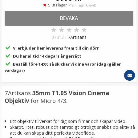
Slut i lager
(Prel. i lager: Okänt)
BEVAKA
★
★
★
★
★
37813 -
7Artisans
Vi erbjuder hemleverans fram till din dörr
Du har alltid 14 dagars ångerrätt
Beställ före 14:00 så skickar vi dina varor idag (gäller
vardagar)
7Artisans
35mm T1.05 Vision Cinema
Objektiv
för Micro 4/3.
Ett objektiv tillverkat för dig som filmar och skapar video.
Skarpt, litet, robust och samtidigt otroligt snabbt objektiv så
att du kan skapa ditt perfekta videoflöde.